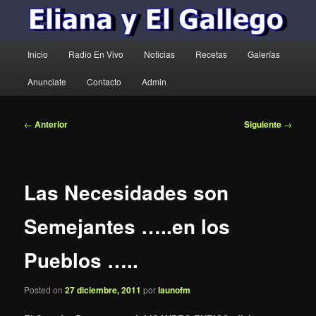
Menú
Inicio
Radio En Vivo
Noticias
Recetas
Galerías
principal
Anunciate
Contacto
Admin
Navegación
←
Anterior
Siguiente
→
de
entradas
Las Necesidades son
Semejantes …..en los
Pueblos …..
Posted on
27 diciembre, 2011
por
launofm