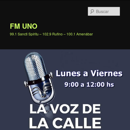
Ir
al
Busc
contenido
principal
FM UNO
99.1 Sancti Spíritu – 102.9 Rufino – 100.1 Amenábar