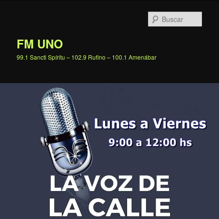
Ir
al
Busc
contenido
principal
FM UNO
99.1 Sancti Spíritu – 102.9 Rufino – 100.1 Amenábar