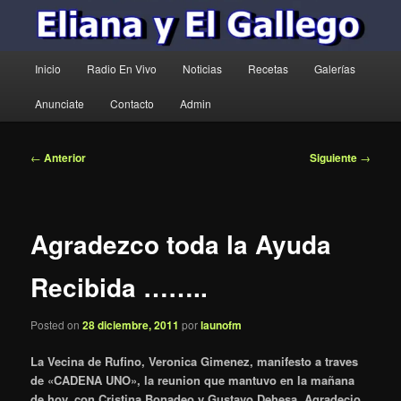
Menú
Inicio
Radio En Vivo
Noticias
Recetas
Galerías
principal
Anunciate
Contacto
Admin
Navegación
←
Anterior
Siguiente
→
de
entradas
Agradezco toda la Ayuda
Recibida ……..
Posted on
28 diciembre, 2011
por
launofm
La Vecina de Rufino, Veronica Gimenez, manifesto a traves
de «CADENA UNO», la reunion que mantuvo en la mañana
de hoy, con Cristina Bonadeo y Gustavo Dehesa, Agradecio