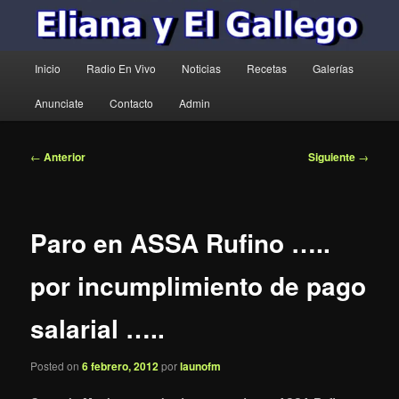
Menú
Inicio
Radio En Vivo
Noticias
Recetas
Galerías
principal
Anunciate
Contacto
Admin
Navegación
←
Anterior
Siguiente
→
de
entradas
Paro en ASSA Rufino …..
por incumplimiento de pago
salarial …..
Posted on
6 febrero, 2012
por
launofm