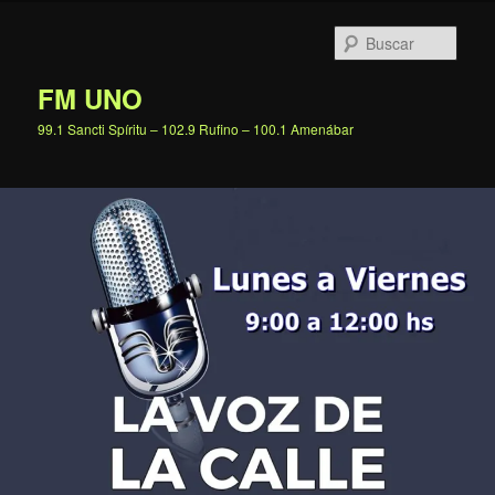
Ir
al
Busc
contenido
principal
FM UNO
99.1 Sancti Spíritu – 102.9 Rufino – 100.1 Amenábar