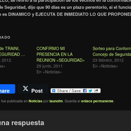
O, se refirio a la participacion de los vecinos en la conformaci
e Seguridad, dijo que 90 dias es un plazo perentorio, si el func
mo es DINAMICO y EJECUTA DE INMEDIATO LO QUE PROPO
NADO
de TRAINI,
CONFIRMO MI
Sorteo para Conform
 SEGURIDAD …
PRESENCIA EN LA
Concejo de Segurid
, 2012
REUNION «SEGURIDAD»
23 febrero, 2012
as»
29 junio, 2011
En «Noticias»
En «Noticias»
hare
Post
a fue publicada en
Noticias
por
launofm
. Guarda el
enlace permanente
.
una respuesta