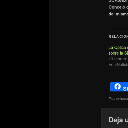
SCAJADILL
Concejo d
del mis
RELACIO
La Optica 
sobre la
13 febrero
En «Notici
S
Esta entrad
Deja 