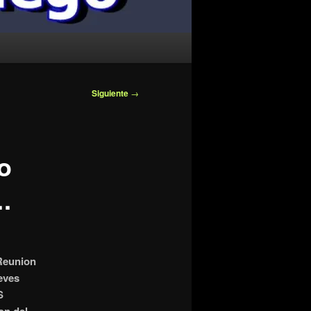
Siguiente
→
o
.
Reunion
eves
S