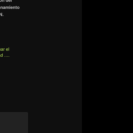
on del
ionamiento
NEN.
ar el
ad ….