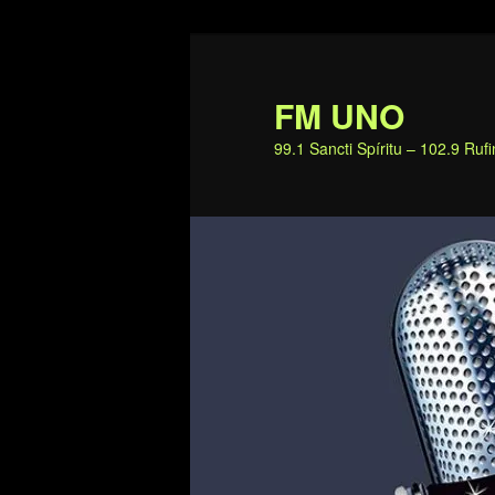
Ir
al
contenido
FM UNO
principal
99.1 Sancti Spíritu – 102.9 Ru