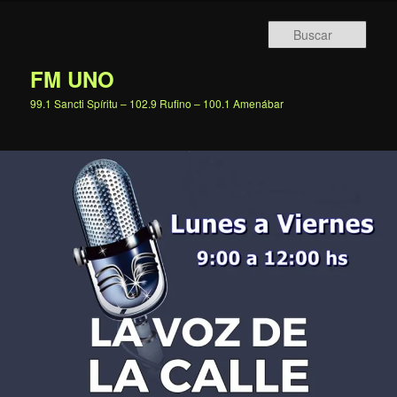
Ir
al
Busc
contenido
principal
FM UNO
99.1 Sancti Spíritu – 102.9 Rufino – 100.1 Amenábar