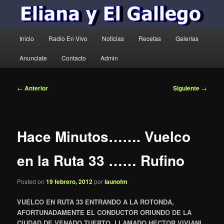
Menú
Inicio
Radio En Vivo
Noticias
Recetas
Galerías
principal
Anunciate
Contacto
Admin
Navegación
←
Anterior
Siguiente
→
de
entradas
Hace Minutos……. Vuelco
en la Ruta 33 …… Rufino
Posted on
19 febrero, 2012
por
launofm
VUELCO EN RUTA 33 ENTRANDO A LA ROTONDA,
AFORTUNADAMENTE EL CONDUCTOR ORIUNDO DE LA
CIUDAD DE VENADO TUERTO, LLAMADO HECTOR VIVIANI,