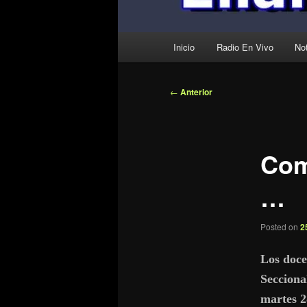
Menú
Inicio
Radio En Vivo
Not
principal
Navegación
←
Anterior
de
entradas
Com
…
Posted on
2
Los doc
Secciona
martes 2