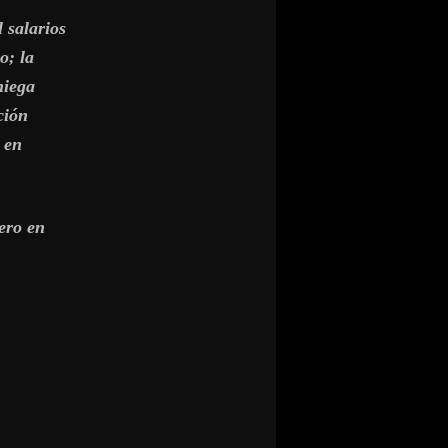
 salarios
o; la
niega
ción
 en
ero en