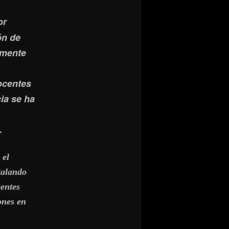
or
ón de
amente
ocentes
cia se ha
.
 el
talando
gentes
ones en