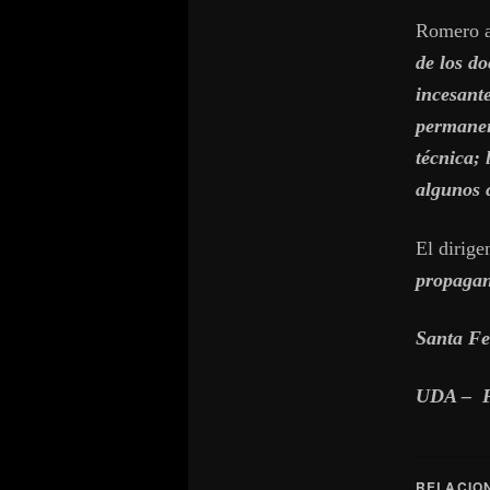
Romero 
de los do
incesante
permanen
técnica; 
algunos 
El dirige
propagan
Santa Fe
UDA – 
RELACIO