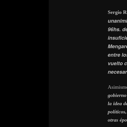
Sergio 
unanimi
96hs. d
insufici
Mengare
entre lo
vuelto 
necesari
Asimismo,
gobierno
la idea d
políticos
otras ép