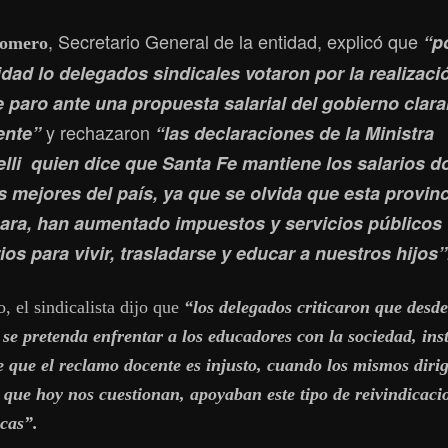
, Secretario General de la entidad, explicó que
“p
Romero
dad lo delegados sindicales votaron por la realizaci
e paro ante una propuesta salarial del gobierno clar
y rechazaron
ente”
“las declaraciones de la Ministra
lli quien dice que Santa Fe mantiene los salarios d
s mejores del país, ya que se olvida que esta provin
cara, han aumentado impuestos y servicios públicos
os para vivir, trasladarse y educar a nuestros hijos”
 el sindicalista dijo que
“los delegados criticaron que desde
 se pretenda enfrentar a los educadores con la sociedad, ins
e que el reclamo docente es injusto, cuando los mismos diri
, que hoy nos cuestionan, apoyaban este tipo de reivindicaci
ocas”.