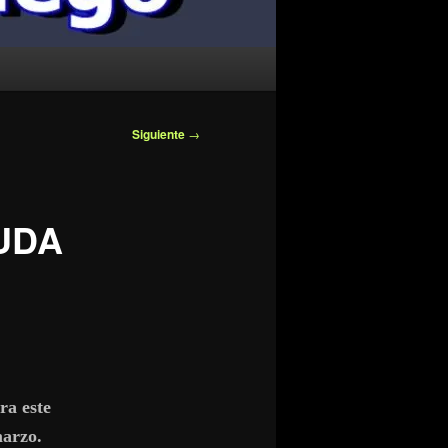
Siguiente
→
 UDA
ra este
marzo.