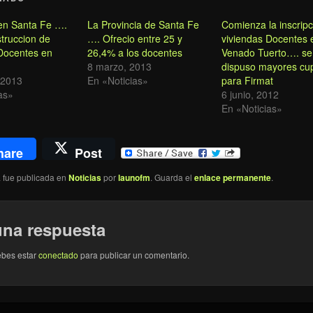
en Santa Fe ….
La Provincia de Santa Fe
Comienza la inscrip
struccion de
…. Ofrecio entre 25 y
viviendas Docentes 
Docentes en
26,4% a los docentes
Venado Tuerto…. se
8 marzo, 2013
dispuso mayores cu
 2013
En «Noticias»
para Firmat
as»
6 junio, 2012
En «Noticias»
hare
Post
a fue publicada en
Noticias
por
launofm
. Guarda el
enlace permanente
.
una respuesta
ebes estar
conectado
para publicar un comentario.