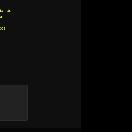
ción de
en
pos