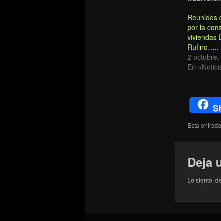
Reunidos 
por la con
viviendas 
Rufino…..
2 octubre,
En «Notici
S
Esta entrad
Deja 
Lo siento, d