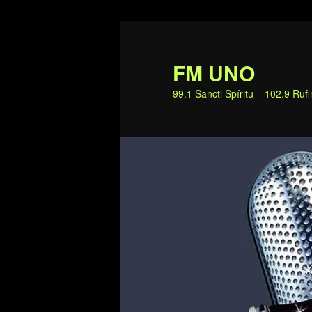
Ir
al
contenido
FM UNO
principal
99.1 Sancti Spíritu – 102.9 Ru