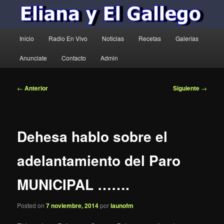
Menú
Inicio
Radio En Vivo
Noticias
Recetas
Galerías
principal
Anunciate
Contacto
Admin
Navegación
←
Anterior
Siguiente
→
de
entradas
Dehesa hablo sobre el
adelantamiento del Paro
MUNICIPAL …….
Posted on
7 noviembre, 2014
por
launofm