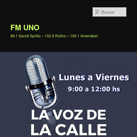
Ir
al
Busc
contenido
principal
FM UNO
99.1 Sancti Spíritu – 102.9 Rufino – 100.1 Amenábar