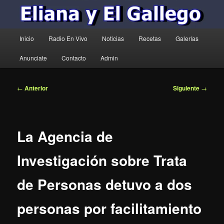
Menú
Inicio
Radio En Vivo
Noticias
Recetas
Galerías
principal
Anunciate
Contacto
Admin
Navegación
←
Anterior
Siguiente
→
de
entradas
La Agencia de
Investigación sobre Trata
de Personas detuvo a dos
personas por facilitamiento