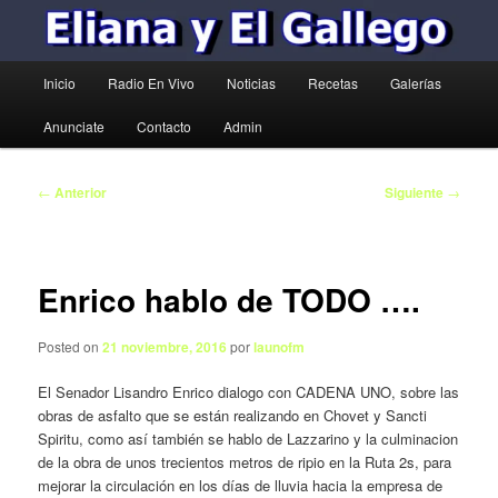
Menú
Inicio
Radio En Vivo
Noticias
Recetas
Galerías
principal
Anunciate
Contacto
Admin
Navegación
←
Anterior
Siguiente
→
de
entradas
Enrico hablo de TODO ….
Posted on
21 noviembre, 2016
por
launofm
El Senador Lisandro Enrico dialogo con CADENA UNO, sobre las
obras de asfalto que se están realizando en Chovet y Sancti
Spiritu, como así también se hablo de Lazzarino y la culminacion
de la obra de unos trecientos metros de ripio en la Ruta 2s, para
mejorar la circulación en los días de lluvia hacia la empresa de