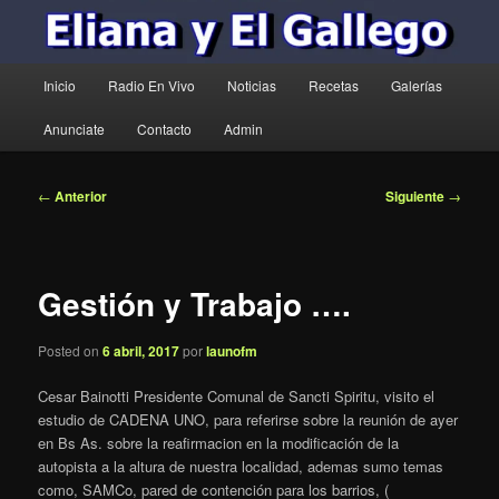
Menú
Inicio
Radio En Vivo
Noticias
Recetas
Galerías
principal
Anunciate
Contacto
Admin
Navegación
←
Anterior
Siguiente
→
de
entradas
Gestión y Trabajo ….
Posted on
6 abril, 2017
por
launofm
Cesar Bainotti Presidente Comunal de Sancti Spiritu, visito el
estudio de CADENA UNO, para referirse sobre la reunión de ayer
en Bs As. sobre la reafirmacion en la modificación de la
autopista a la altura de nuestra localidad, ademas sumo temas
como, SAMCo, pared de contención para los barrios, (