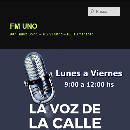
Ir
al
Busc
contenido
principal
FM UNO
99.1 Sancti Spíritu – 102.9 Rufino – 100.1 Amenábar