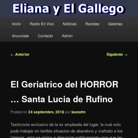
Menú
Inicio
Radio En Vivo
Noticias
Recetas
Galerías
principal
Anunciate
Contacto
Admin
Navegación
←
Anterior
Siguiente
→
de
entradas
El Geriatrico del HORROR
… Santa Lucia de Rufino
Posted on
24 septiembre, 2018
por
launofm
Testimonio exclusivo de la ex empleada del lugar, la cual solo
pudo trabajar en terrible situacion de abandono y maltrato a los
internos, esta se animo a denunciar publicamente para que las