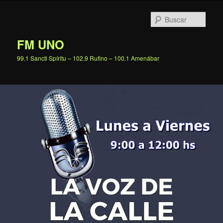
Ir
al
Busc
contenido
principal
FM UNO
99.1 Sancti Spíritu – 102.9 Rufino – 100.1 Amenábar