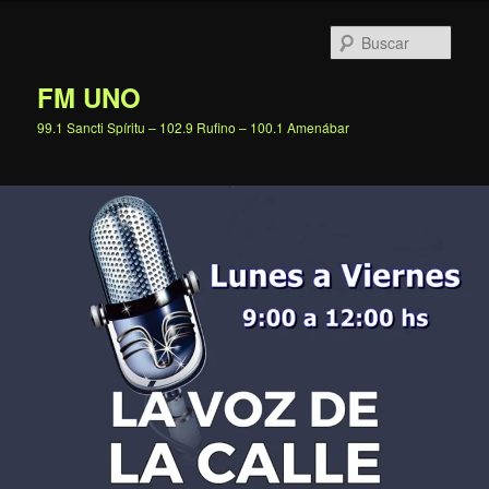
Ir
al
Busc
contenido
principal
FM UNO
99.1 Sancti Spíritu – 102.9 Rufino – 100.1 Amenábar