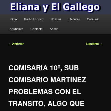
Menú
Inicio
Radio En Vivo
Noticias
Recetas
Galerías
principal
Anunciate
Contacto
Admin
Navegación
←
Anterior
Siguiente
→
de
entradas
COMISARIA 10º, SUB
COMISARIO MARTINEZ
PROBLEMAS CON EL
TRANSITO, ALGO QUE