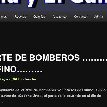
icias
Recetas
Galerías
Anunciate
Contacto
Admin
RTE DE BOMBEROS ……
FINO………
4 agosto, 2011
por
launofm
l ayudante del cuartel de Bomberos Voluntarios de Rufino , Silvio 
 traves de «Cadena Uno» , el parte de lo ocurrido en el dia de
….