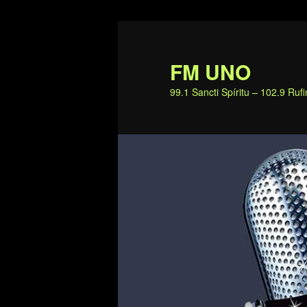
Ir
al
contenido
FM UNO
principal
99.1 Sancti Spíritu – 102.9 Ru