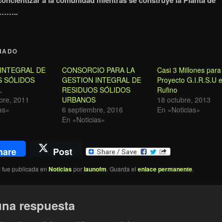
 concientizar a la comunidad mientras se construye la Planta de
s……..
NADO
INTEGRAL DE
CONSORCIO PARA LA
Casi 3 Millones para
S SÓLIDOS
GESTION INTEGRAL DE
Proyecto G.I.R.S.U 
.
RESIDUOS SÓLIDOS
Rufino
bre, 2011
URBANOS
18 octubre, 2013
as»
6 septiembre, 2016
En «Noticias»
En «Noticias»
hare
Post
a fue publicada en
Noticias
por
launofm
. Guarda el
enlace permanente
.
una respuesta