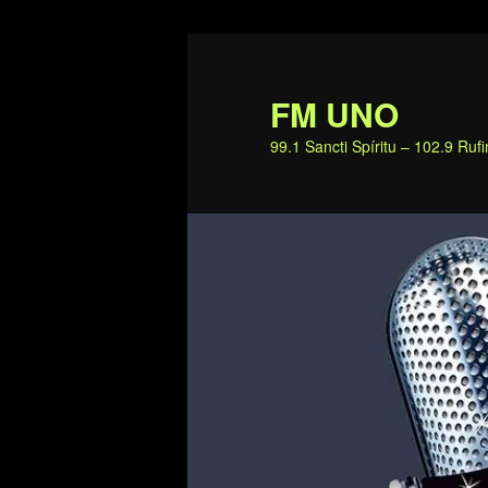
Ir
al
contenido
FM UNO
principal
99.1 Sancti Spíritu – 102.9 Ru