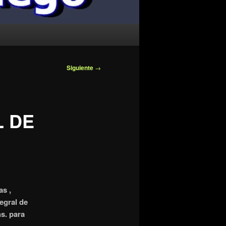
Siguiente
→
L DE
as ,
egral de
s. para