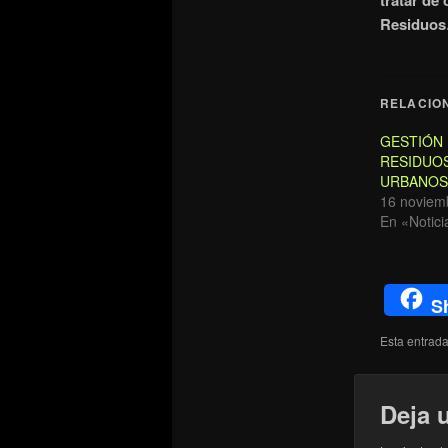
tratar de
Residuo
RELACIO
GESTIÓN 
RESIDUO
URBANOS
16 noviem
En «Notici
S
Esta entrad
Deja 