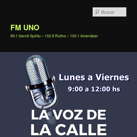
Ir
al
Busc
contenido
principal
FM UNO
99.1 Sancti Spíritu – 102.9 Rufino – 100.1 Amenábar