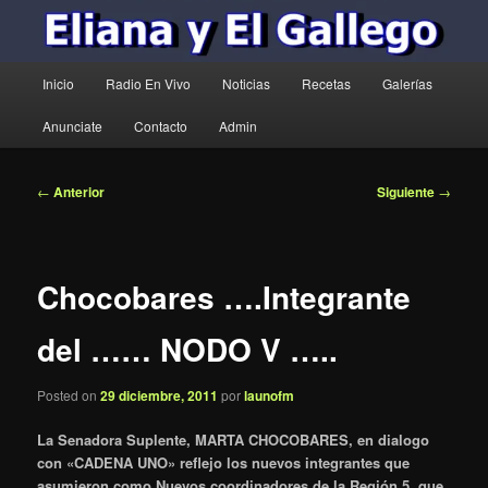
Menú
Inicio
Radio En Vivo
Noticias
Recetas
Galerías
principal
Anunciate
Contacto
Admin
Navegación
←
Anterior
Siguiente
→
de
entradas
Chocobares ….Integrante
del …… NODO V …..
Posted on
29 diciembre, 2011
por
launofm
La Senadora Suplente, MARTA CHOCOBARES, en dialogo
con «CADENA UNO» reflejo los nuevos integrantes que
asumieron como Nuevos coordinadores de la Región 5, que