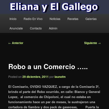
Menú
Inicio
Radio En Vivo
Noticias
Recetas
Galerías
principal
Anunciate
Contacto
Admin
Navegación
←
Anterior
Siguiente
→
de
entradas
Robo a un Comercio …..
Posted on
29 diciembre, 2011
por
launofm
El Comisario, OVIDIO VAZQUEZ, a cargo de la Comisaria 3º,
brindo el parte del Robo ocurrido, en calle: Bianco y General
Lopez, al comercio de Chipoloni, el cual no estaba en
funcionamiento hace un par de meses, le sustrajeron una
cortadora de fiambre y dos pack de gaseosas,
Puerta la