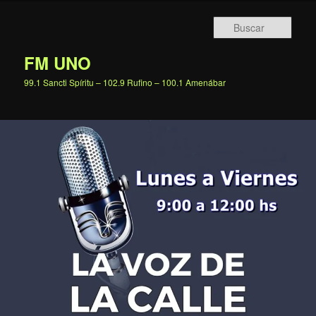
Ir
al
Busc
contenido
principal
FM UNO
99.1 Sancti Spíritu – 102.9 Rufino – 100.1 Amenábar